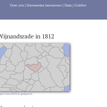
Over ons
|
Gemeentes benoemen
|
Data
|
Colofon
Wijnandsrade in 1812
pen GeoJSON in geojson.io