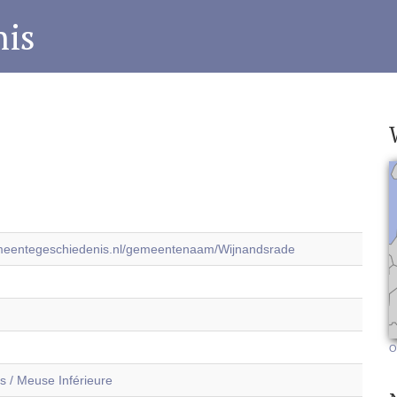
is
emeentegeschiedenis.nl/gemeentenaam/Wijnandsrade
O
 / Meuse Inférieure