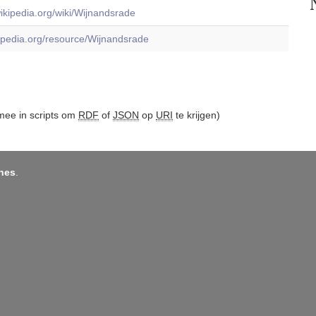
.wikipedia.org/wiki/Wijnandsrade
dbpedia.org/resource/Wijnandsrade
ee in scripts om
RDF
of
JSON
op
URI
te krijgen)
nes
.