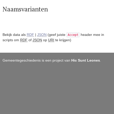
Naamsvarianten
Bekijk data als
RDF
|
JSON
(geef juiste
header mee in
Accept
scripts om
RDF
of
JSON
op
URI
te krijgen)
Gemeentegeschiedenis is een project van
Hic Sunt Leones
.