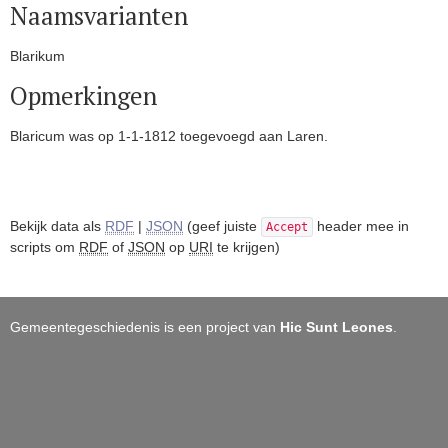
Naamsvarianten
Blarikum
Opmerkingen
Blaricum was op 1-1-1812 toegevoegd aan Laren.
Bekijk data als
RDF
|
JSON
(geef juiste
header mee in
Accept
scripts om
RDF
of
JSON
op
URI
te krijgen)
Gemeentegeschiedenis is een project van
Hic Sunt Leones
.