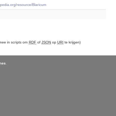
dbpedia.org/resource/Blaricum
ee in scripts om
RDF
of
JSON
op
URI
te krijgen)
nes
.