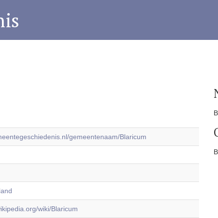
is
B
emeentegeschiedenis.nl/gemeentenaam/Blaricum
B
land
wikipedia.org/wiki/Blaricum