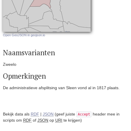
Open GeoJSON in geojson.io
Naamsvarianten
Zweelo
Opmerkingen
De administratieve afsplitsing van Sleen vond al in 1817 plaats.
Bekijk data als
RDF
|
JSON
(geef juiste
header mee in
Accept
scripts om
RDF
of
JSON
op
URI
te krijgen)