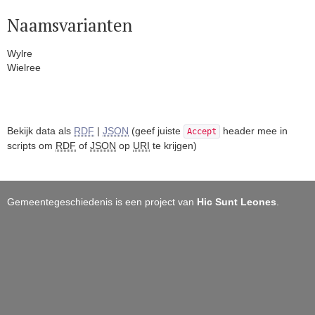
Naamsvarianten
Wylre
Wielree
Bekijk data als
RDF
|
JSON
(geef juiste
header mee in
Accept
scripts om
RDF
of
JSON
op
URI
te krijgen)
Gemeentegeschiedenis is een project van
Hic Sunt Leones
.