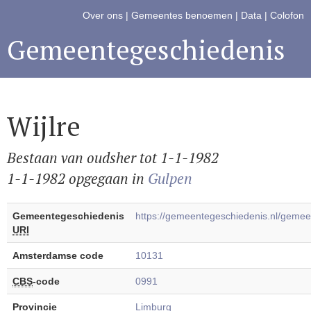
Over ons
|
Gemeentes benoemen
|
Data
|
Colofon
Gemeentegeschiedenis
Wijlre
Bestaan van oudsher tot 1-1-1982
1-1-1982 opgegaan in
Gulpen
Gemeentegeschiedenis
https://gemeentegeschiedenis.nl/gemee
URI
Amsterdamse code
10131
CBS
-code
0991
Provincie
Limburg