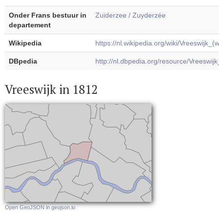
Onder Frans bestuur in
Zuiderzee / Zuyderzée
departement
Wikipedia
https://nl.wikipedia.org/wiki/Vreeswijk_(w
DBpedia
http://nl.dbpedia.org/resource/Vreeswijk
Vreeswijk in 1812
Open GeoJSON in geojson.io