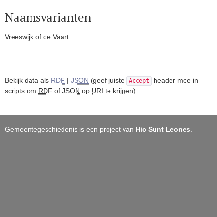
Naamsvarianten
Vreeswijk of de Vaart
Bekijk data als
RDF
|
JSON
(geef juiste
header mee in
Accept
scripts om
RDF
of
JSON
op
URI
te krijgen)
Gemeentegeschiedenis is een project van
Hic Sunt Leones
.