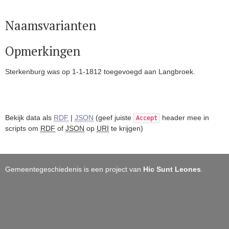
Naamsvarianten
Opmerkingen
Sterkenburg was op 1-1-1812 toegevoegd aan Langbroek.
Bekijk data als
RDF
|
JSON
(geef juiste
header mee in
Accept
scripts om
RDF
of
JSON
op
URI
te krijgen)
Gemeentegeschiedenis is een project van
Hic Sunt Leones
.