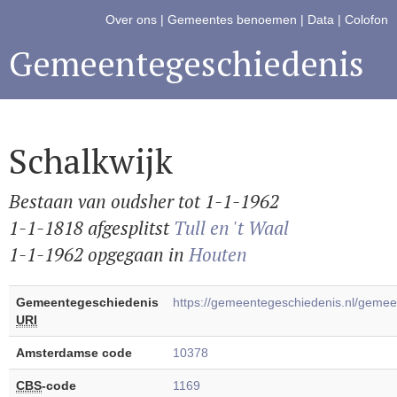
Over ons
|
Gemeentes benoemen
|
Data
|
Colofon
Gemeentegeschiedenis
Schalkwijk
Bestaan van oudsher tot 1-1-1962
1-1-1818 afgesplitst
Tull en 't Waal
1-1-1962 opgegaan in
Houten
Gemeentegeschiedenis
https://gemeentegeschiedenis.nl/geme
URI
Amsterdamse code
10378
CBS
-code
1169