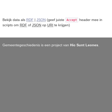
Bekijk data als
RDF
|
JSON
(geef juiste
header mee in
Accept
scripts om
RDF
of
JSON
op
URI
te krijgen)
Gemeentegeschiedenis is een project van
Hic Sunt Leones
.