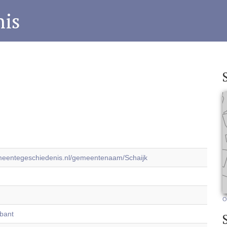
is
emeentegeschiedenis.nl/gemeentenaam/Schaijk
O
bant