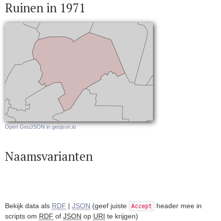
Ruinen in 1971
Open GeoJSON in geojson.io
Naamsvarianten
Bekijk data als
RDF
|
JSON
(geef juiste
header mee in
Accept
scripts om
RDF
of
JSON
op
URI
te krijgen)