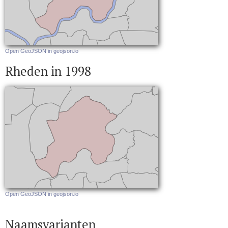
Open GeoJSON in geojson.io
Rheden in 1998
Open GeoJSON in geojson.io
Naamsvarianten