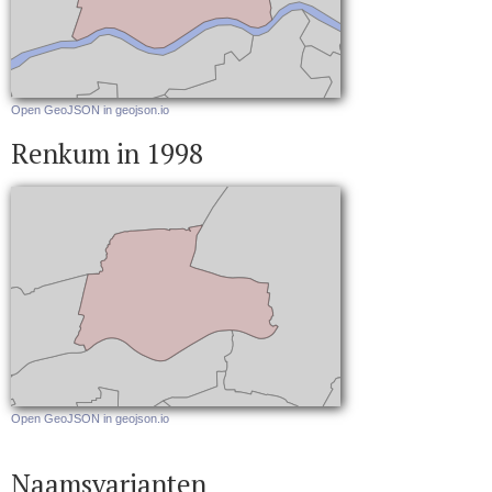
Open GeoJSON in geojson.io
Renkum in 1998
Open GeoJSON in geojson.io
Naamsvarianten