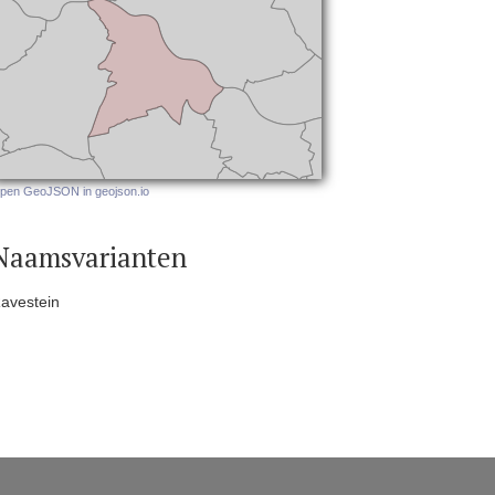
pen GeoJSON in geojson.io
Naamsvarianten
avestein