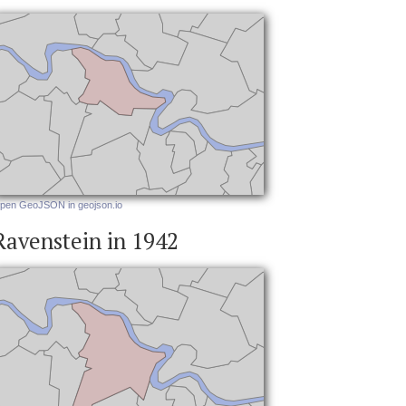
pen GeoJSON in geojson.io
Ravenstein in 1942