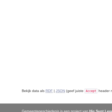
Bekijk data als
RDF
|
JSON
(geef juiste
header m
Accept
Gemeentegeschiedenis is een project van
Hic Sunt Leo