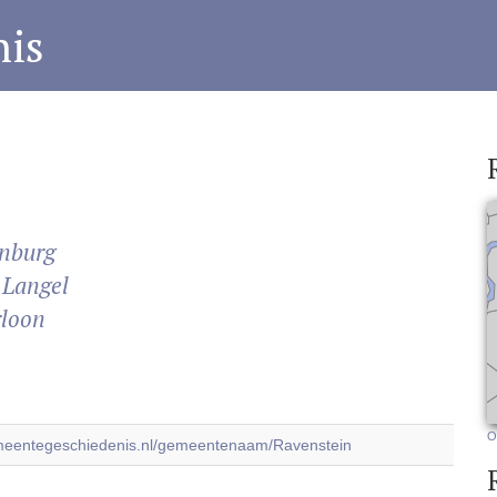
is
nburg
 Langel
rloon
O
emeentegeschiedenis.nl/gemeentenaam/Ravenstein