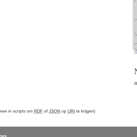
O
R
ee in scripts om
RDF
of
JSON
op
URI
te krijgen)
nes
.