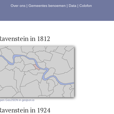
Over ons
|
Gemeentes benoemen
|
Data
|
Colofon
Ravenstein in 1812
pen GeoJSON in geojson.io
Ravenstein in 1924