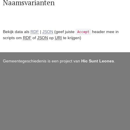
Naamsvarianten
Bekijk data als
RDF
|
JSON
(geef juiste
header mee in
Accept
scripts om
RDF
of
JSON
op
URI
te krijgen)
Gemeentegeschiedenis is een project van
Hic Sunt Leones
.