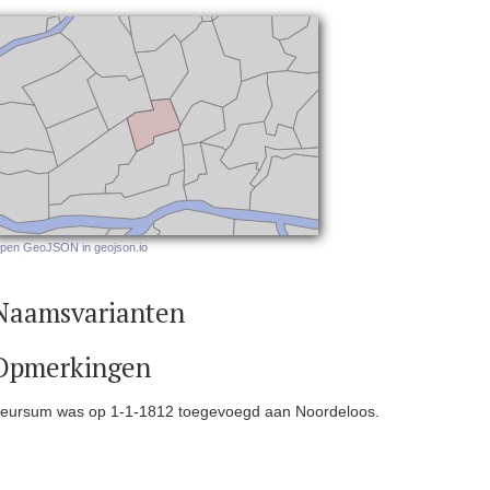
pen GeoJSON in geojson.io
Naamsvarianten
Opmerkingen
eursum was op 1-1-1812 toegevoegd aan Noordeloos.