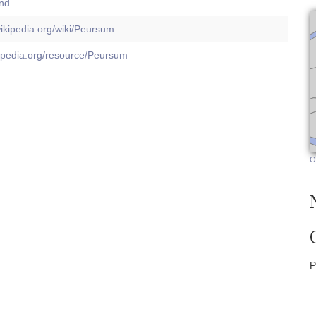
and
.wikipedia.org/wiki/Peursum
dbpedia.org/resource/Peursum
O
P