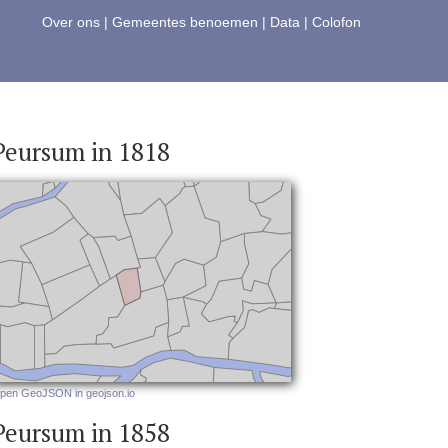
Over ons
|
Gemeentes benoemen
|
Data
|
Colofon
Peursum in 1818
pen GeoJSON in geojson.io
Peursum in 1858