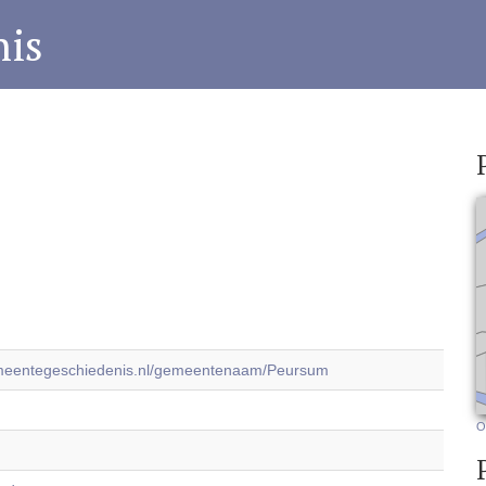
is
emeentegeschiedenis.nl/gemeentenaam/Peursum
O