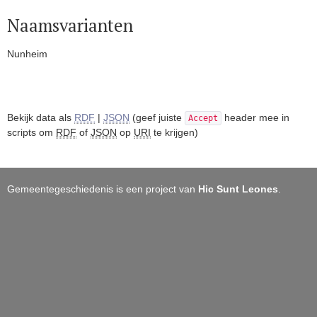
Naamsvarianten
Nunheim
Bekijk data als
RDF
|
JSON
(geef juiste
header mee in
Accept
scripts om
RDF
of
JSON
op
URI
te krijgen)
Gemeentegeschiedenis is een project van
Hic Sunt Leones
.