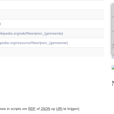
d
.wikipedia.org/wiki/Neerijnen_(gemeente)
dbpedia.org/resource/Neerijnen_(gemeente)
O
ee in scripts om
RDF
of
JSON
op
URI
te krijgen)