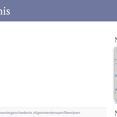
is
O
emeentegeschiedenis.nl/gemeentenaam/Neerijnen