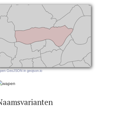
pen GeoJSON in geojson.io
Naamsvarianten