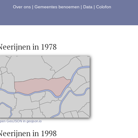
Over ons
|
Gemeentes benoemen
|
Data
|
Colofon
Neerijnen in 1978
pen GeoJSON in geojson.io
Neerijnen in 1998