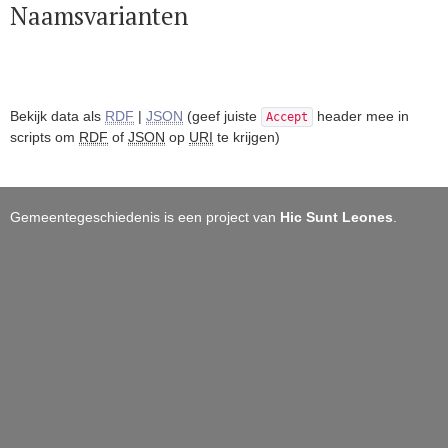
Naamsvarianten
Bekijk data als
RDF
|
JSON
(geef juiste
header mee in
Accept
scripts om
RDF
of
JSON
op
URI
te krijgen)
Gemeentegeschiedenis is een project van
Hic Sunt Leones
.