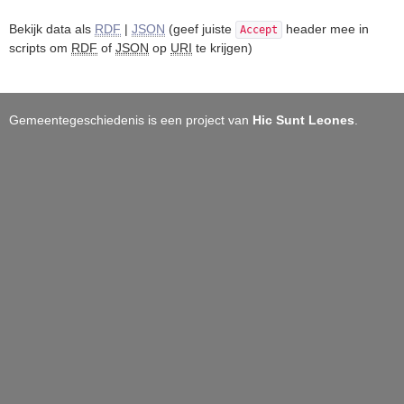
Bekijk data als
RDF
|
JSON
(geef juiste
header mee in
Accept
scripts om
RDF
of
JSON
op
URI
te krijgen)
Gemeentegeschiedenis is een project van
Hic Sunt Leones
.