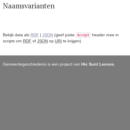
Naamsvarianten
Bekijk data als
RDF
|
JSON
(geef juiste
header mee in
Accept
scripts om
RDF
of
JSON
op
URI
te krijgen)
Gemeentegeschiedenis is een project van
Hic Sunt Leones
.