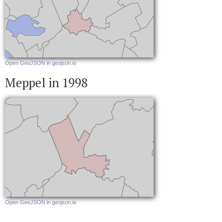
Open GeoJSON in geojson.io
Meppel in 1998
Open GeoJSON in geojson.io