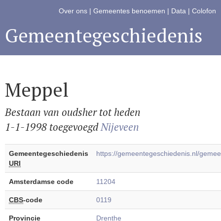
Over ons
|
Gemeentes benoemen
|
Data
|
Colofon
Gemeentegeschiedenis
Meppel
Bestaan van oudsher tot heden
1-1-1998 toegevoegd
Nijeveen
Gemeentegeschiedenis
https://gemeentegeschiedenis.nl/gem
URI
Amsterdamse code
11204
CBS
-code
0119
Provincie
Drenthe