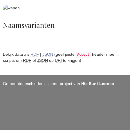
Naamsvarianten
Bekijk data als
RDF
|
JSON
(geef juiste
header mee in
Accept
scripts om
RDF
of
JSON
op
URI
te krijgen)
Gemeentegeschiedenis is een project van
Hic Sunt Leones
.