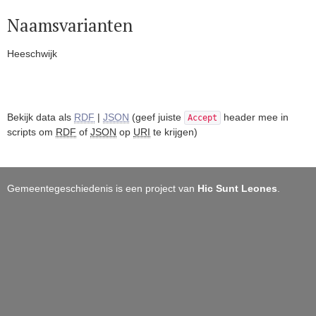
Naamsvarianten
Heeschwijk
Bekijk data als
RDF
|
JSON
(geef juiste
header mee in
Accept
scripts om
RDF
of
JSON
op
URI
te krijgen)
Gemeentegeschiedenis is een project van
Hic Sunt Leones
.