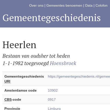
Over ons
|
Gemeentes benoemen
|
Data
|
Colofon
Gemeentegeschiedenis
Heerlen
Bestaan van oudsher tot heden
1-1-1982 toegevoegd
Hoensbroek
Gemeentegeschiedenis
https://gemeentegeschiedenis.nl/geme
URI
Amsterdamse code
10902
CBS
-code
0917
Provincie
Limburg