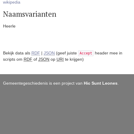
wikipedia
Naamsvarianten
Heerle
Bekijk data als
RDF
|
JSON
(geef juiste
header mee in
Accept
scripts om
RDF
of
JSON
op
URI
te krijgen)
Gemeentegeschiedenis is een project van
Hic Sunt Leones
.