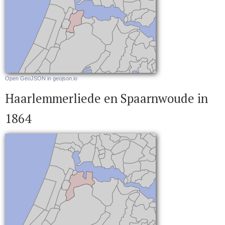
Open GeoJSON in geojson.io
Haarlemmerliede en Spaarnwoude in
1864