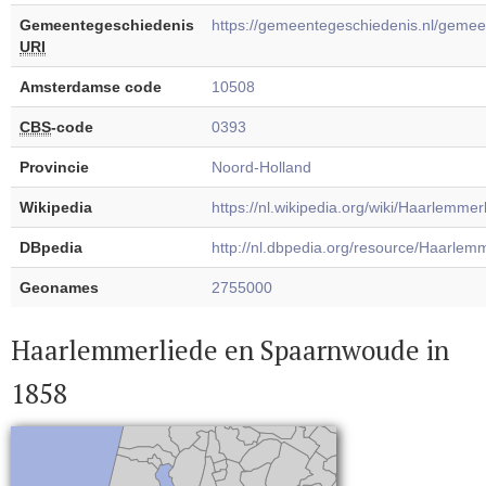
Gemeentegeschiedenis
https://gemeentegeschiedenis.nl/gem
URI
Amsterdamse code
10508
CBS
-code
0393
Provincie
Noord-Holland
Wikipedia
https://nl.wikipedia.org/wiki/Haarlem
DBpedia
http://nl.dbpedia.org/resource/Haarl
Geonames
2755000
Haarlemmerliede en Spaarnwoude in
1858