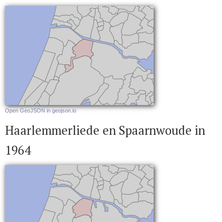
Open GeoJSON in geojson.io
Haarlemmerliede en Spaarnwoude in
1964