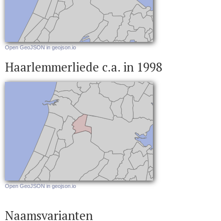
Open GeoJSON in geojson.io
Haarlemmerliede c.a. in 1998
Open GeoJSON in geojson.io
Naamsvarianten