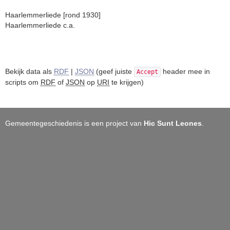
Haarlemmerliede [rond 1930]
Haarlemmerliede c.a.
Bekijk data als
RDF
|
JSON
(geef juiste
header mee in
Accept
scripts om
RDF
of
JSON
op
URI
te krijgen)
Gemeentegeschiedenis is een project van
Hic Sunt Leones
.