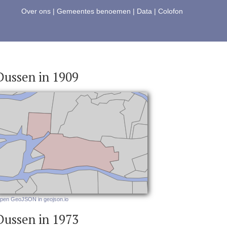
Over ons
|
Gemeentes benoemen
|
Data
|
Colofon
Dussen in 1909
pen GeoJSON in geojson.io
Dussen in 1973