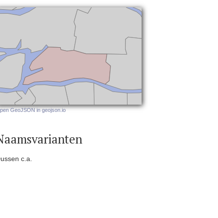
pen GeoJSON in geojson.io
Naamsvarianten
ussen c.a.