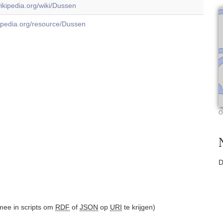
.wikipedia.org/wiki/Dussen
dbpedia.org/resource/Dussen
O
D
ee in scripts om
RDF
of
JSON
op
URI
te krijgen)