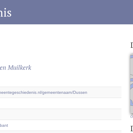
is
en Muilkerk
emeentegeschiedenis.nl/gemeentenaam/Dussen
O
bant