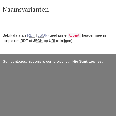
Naamsvarianten
Bekijk data als
RDF
|
JSON
(geef juiste
header mee in
Accept
scripts om
RDF
of
JSON
op
URI
te krijgen)
Gemeentegeschiedenis is een project van
Hic Sunt Leones
.