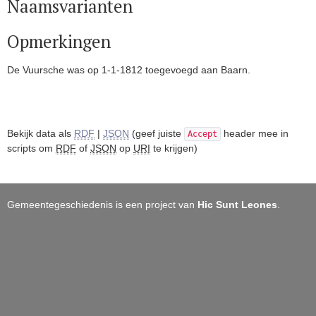
Naamsvarianten
Opmerkingen
De Vuursche was op 1-1-1812 toegevoegd aan Baarn.
Bekijk data als
RDF
|
JSON
(geef juiste
header mee in
Accept
scripts om
RDF
of
JSON
op
URI
te krijgen)
Gemeentegeschiedenis is een project van
Hic Sunt Leones
.