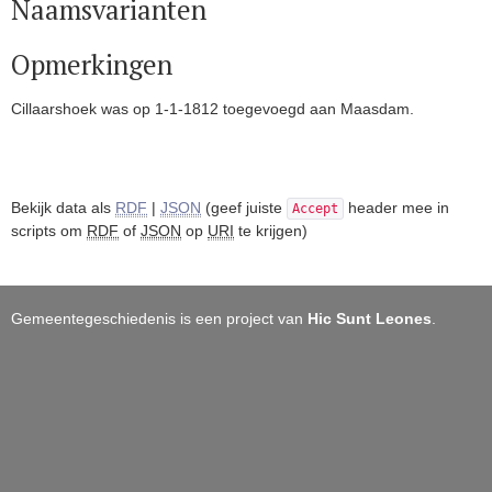
Naamsvarianten
Opmerkingen
Cillaarshoek was op 1-1-1812 toegevoegd aan Maasdam.
Bekijk data als
RDF
|
JSON
(geef juiste
header mee in
Accept
scripts om
RDF
of
JSON
op
URI
te krijgen)
Gemeentegeschiedenis is een project van
Hic Sunt Leones
.