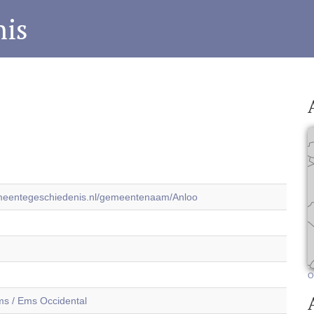
is
emeentegeschiedenis.nl/gemeentenaam/Anloo
O
s / Ems Occidental