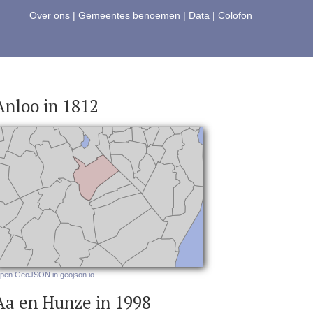
Over ons
|
Gemeentes benoemen
|
Data
|
Colofon
Anloo in 1812
pen GeoJSON in geojson.io
Aa en Hunze in 1998