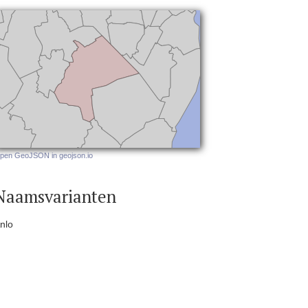
pen GeoJSON in geojson.io
Naamsvarianten
nlo