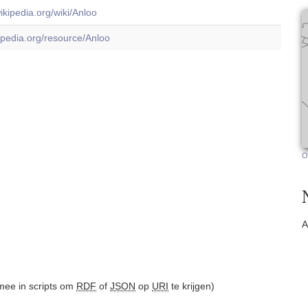
wikipedia.org/wiki/Anloo
dbpedia.org/resource/Anloo
O
A
ee in scripts om
RDF
of
JSON
op
URI
te krijgen)