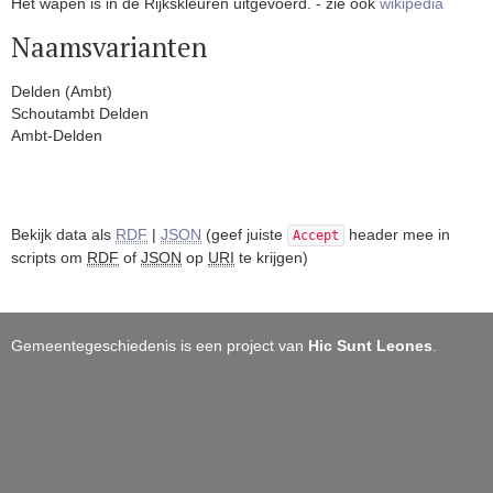
Het wapen is in de Rijkskleuren uitgevoerd. - zie ook
wikipedia
Naamsvarianten
Delden (Ambt)
Schoutambt Delden
Ambt-Delden
Bekijk data als
RDF
|
JSON
(geef juiste
header mee in
Accept
scripts om
RDF
of
JSON
op
URI
te krijgen)
Gemeentegeschiedenis is een project van
Hic Sunt Leones
.