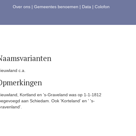
Over ons
|
Gemeentes benoemen
|
Data
|
Colofon
Naamsvarianten
ieuwland c.a.
Opmerkingen
ieuwland, Kortland en 's-Graveland was op 1-1-1812
oegevoegd aan Schiedam. Ook 'Korteland' en ' 's-
ravenland'.