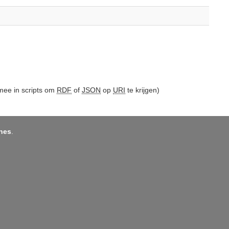
ee in scripts om
RDF
of
JSON
op
URI
te krijgen)
nes
.