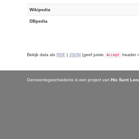
Wikipedia
DBpedia
Bekijk data als
RDF
|
JSON
(geef juiste
header m
Accept
Gemeentegeschiedenis is een project van
Hic Sunt Leo