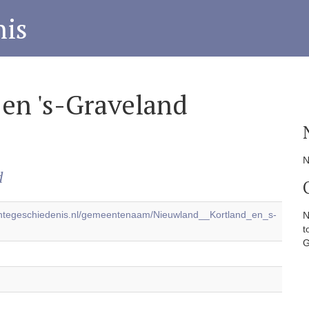
is
 en 's-Graveland
N
d
entegeschiedenis.nl/gemeentenaam/Nieuwland__Kortland_en_s-
N
t
G