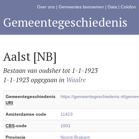
Over ons
|
Gemeentes benoemen
|
Data
|
Colofon
Gemeentegeschiedenis
Aalst [NB]
Bestaan van oudsher tot 1-1-1923
1-1-1923 opgegaan in
Waalre
Gemeentegeschiedenis
https://gemeentegeschiedenis.nl/geme
URI
Amsterdamse code
11423
CBS
-code
1001
Provincie
Noord-Brabant