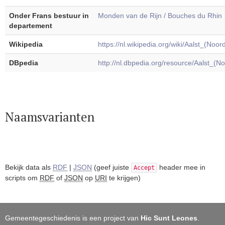
Onder Frans bestuur in
Monden van de Rijn / Bouches du Rhin
departement
Wikipedia
https://nl.wikipedia.org/wiki/Aalst_(Noo
DBpedia
http://nl.dbpedia.org/resource/Aalst_(N
Naamsvarianten
Bekijk data als
RDF
|
JSON
(geef juiste
header mee in
Accept
scripts om
RDF
of
JSON
op
URI
te krijgen)
Gemeentegeschiedenis is een project van
Hic Sunt Leones
.