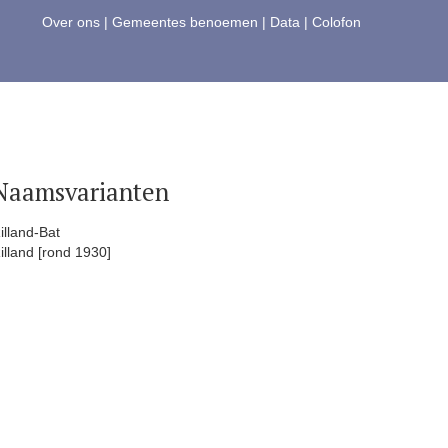
Over ons
|
Gemeentes benoemen
|
Data
|
Colofon
Naamsvarianten
illand-Bat
illand [rond 1930]