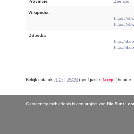
Provincie
Zeeland
Wikipedia
https://nl.
https://nl.
DBpedia
http://nl.
http://nl.
Bekijk data als
RDF
|
JSON
(geef juiste
header m
Accept
Gemeentegeschiedenis is een project van
Hic Sunt Leo