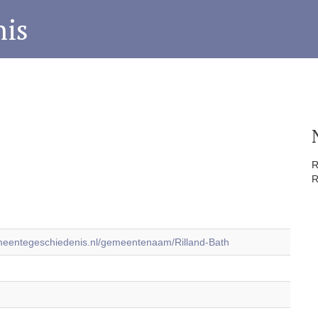
is
R
R
emeentegeschiedenis.nl/gemeentenaam/Rilland-Bath