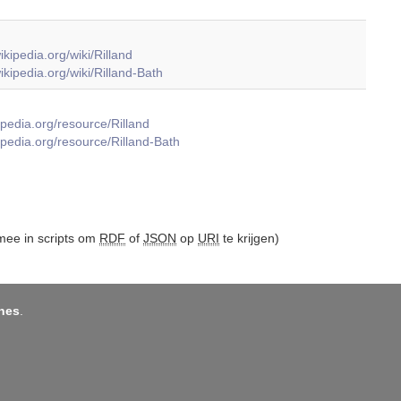
wikipedia.org/wiki/Rilland
wikipedia.org/wiki/Rilland-Bath
dbpedia.org/resource/Rilland
dbpedia.org/resource/Rilland-Bath
ee in scripts om
RDF
of
JSON
op
URI
te krijgen)
nes
.