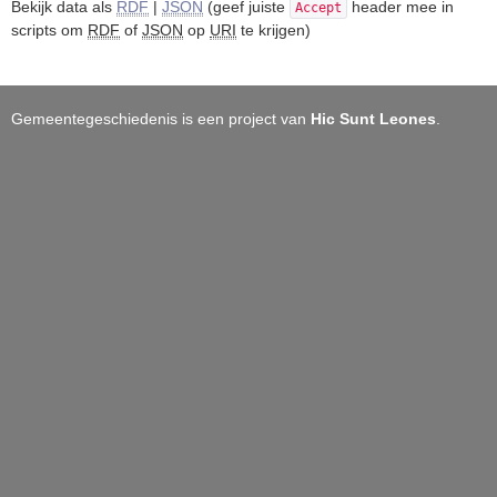
Bekijk data als
RDF
|
JSON
(geef juiste
header mee in
Accept
scripts om
RDF
of
JSON
op
URI
te krijgen)
Gemeentegeschiedenis is een project van
Hic Sunt Leones
.