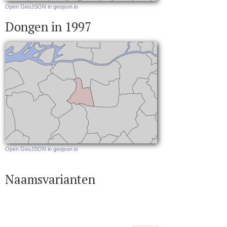
Open GeoJSON in geojson.io
Dongen in 1997
Open GeoJSON in geojson.io
Naamsvarianten