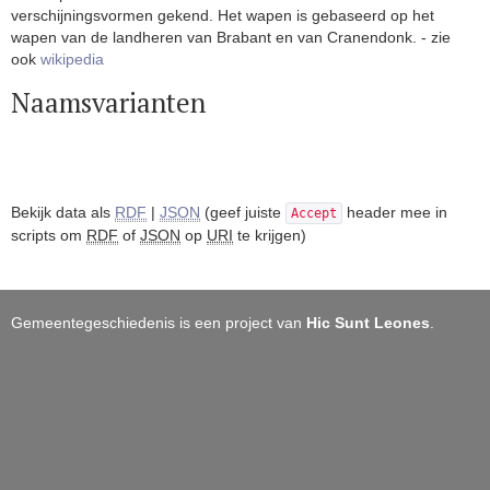
verschijningsvormen gekend. Het wapen is gebaseerd op het
wapen van de landheren van Brabant en van Cranendonk. - zie
ook
wikipedia
Naamsvarianten
Bekijk data als
RDF
|
JSON
(geef juiste
header mee in
Accept
scripts om
RDF
of
JSON
op
URI
te krijgen)
Gemeentegeschiedenis is een project van
Hic Sunt Leones
.