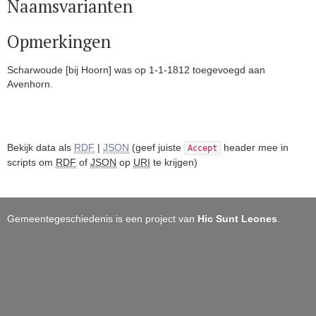
Naamsvarianten
Opmerkingen
Scharwoude [bij Hoorn] was op 1-1-1812 toegevoegd aan
Avenhorn.
Bekijk data als
RDF
|
JSON
(geef juiste
header mee in
Accept
scripts om
RDF
of
JSON
op
URI
te krijgen)
Gemeentegeschiedenis is een project van
Hic Sunt Leones
.