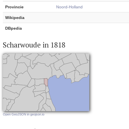
Provincie
Noord-Holland
Wikipedia
DBpedia
Scharwoude in 1818
Open GeoJSON in geojson.io