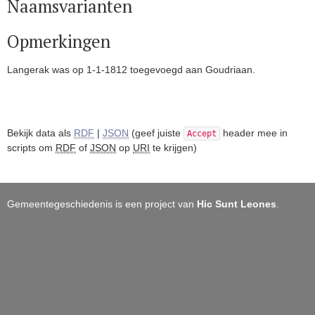
Naamsvarianten
Opmerkingen
Langerak was op 1-1-1812 toegevoegd aan Goudriaan.
Bekijk data als
RDF
|
JSON
(geef juiste
header mee in
Accept
scripts om
RDF
of
JSON
op
URI
te krijgen)
Gemeentegeschiedenis is een project van
Hic Sunt Leones
.