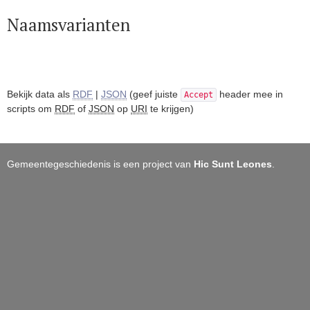
Naamsvarianten
Bekijk data als
RDF
|
JSON
(geef juiste
header mee in
Accept
scripts om
RDF
of
JSON
op
URI
te krijgen)
Gemeentegeschiedenis is een project van
Hic Sunt Leones
.