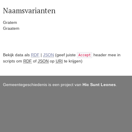
Naamsvarianten
Gratem
Graatem
Bekijk data als
RDF
|
JSON
(geef juiste
header mee in
Accept
scripts om
RDF
of
JSON
op
URI
te krijgen)
Gemeentegeschiedenis is een project van
Hic Sunt Leones
.