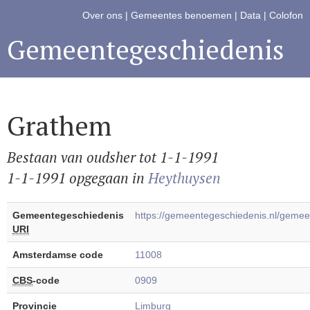
Over ons
|
Gemeentes benoemen
|
Data
|
Colofon
Gemeentegeschiedenis
Grathem
Bestaan van oudsher tot 1-1-1991
1-1-1991 opgegaan in
Heythuysen
Gemeentegeschiedenis
https://gemeentegeschiedenis.nl/gem
URI
Amsterdamse code
11008
CBS
-code
0909
Provincie
Limburg