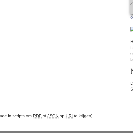
O
H
t
o
b
D
S
ee in scripts om
RDF
of
JSON
op
URI
te krijgen)