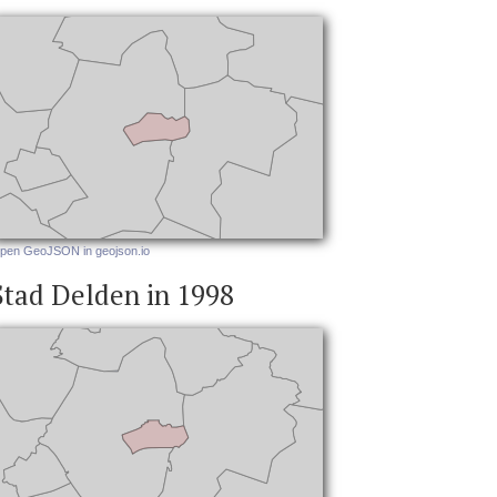
pen GeoJSON in geojson.io
Stad Delden in 1998