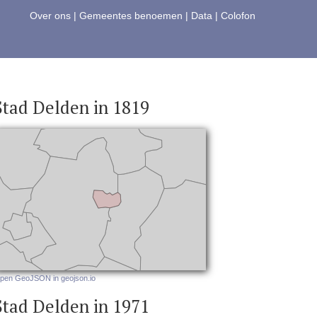
Over ons
|
Gemeentes benoemen
|
Data
|
Colofon
Stad Delden in 1819
pen GeoJSON in geojson.io
Stad Delden in 1971