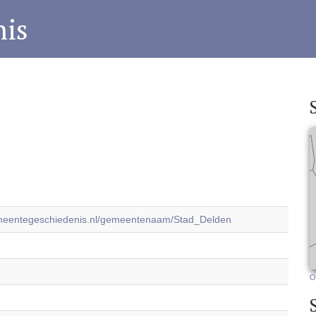
is
emeentegeschiedenis.nl/gemeentenaam/Stad_Delden
O