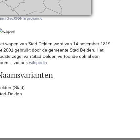
pen GeoJSON in geojson.io
et wapen van Stad Delden werd van 14 november 1819
ot 2001 gebruikt door de gemeente Stad Delden. Het
udste zegel van Stad Delden vertoonde ook al een
oom. - zie ook
wikipedia
Naamsvarianten
elden (Stad)
tad-Delden