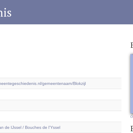
is
emeentegeschiedenis.nl/gemeentenaam/Blokzijl
O
 de IJssel / Bouches de l'Yssel