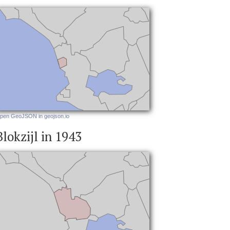
pen GeoJSON in geojson.io
Blokzijl in 1943