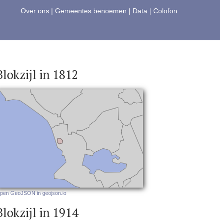
Over ons
|
Gemeentes benoemen
|
Data
|
Colofon
Blokzijl in 1812
pen GeoJSON in geojson.io
Blokzijl in 1914