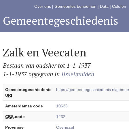
Over ons
|
Gemeentes benoemen
|
Data
|
Colofon
Gemeentegeschiedenis
Zalk en Veecaten
Bestaan van oudsher tot 1-1-1937
1-1-1937 opgegaan in
IJsselmuiden
Gemeentegeschiedenis
https://gemeentegeschiedenis.nl/gem
URI
Amsterdamse code
10633
CBS
-code
1232
Provincie
Overijssel