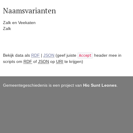
Naamsvarianten
Zalk en Veekaten
Zalk
Bekijk data als
RDF
|
JSON
(geef juiste
header mee in
Accept
scripts om
RDF
of
JSON
op
URI
te krijgen)
Gemeentegeschiedenis is een project van
Hic Sunt Leones
.