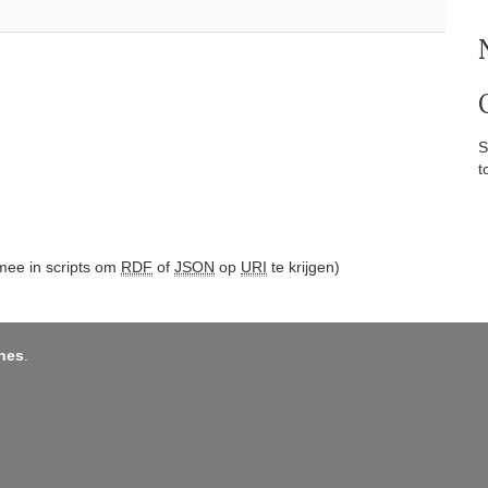
S
t
ee in scripts om
RDF
of
JSON
op
URI
te krijgen)
nes
.