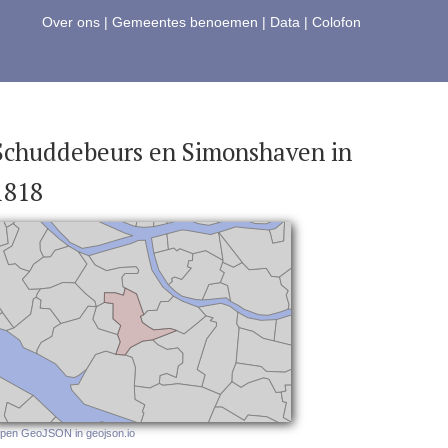
Over ons
|
Gemeentes benoemen
|
Data
|
Colofon
Schuddebeurs en Simonshaven in
1818
pen GeoJSON in geojson.io