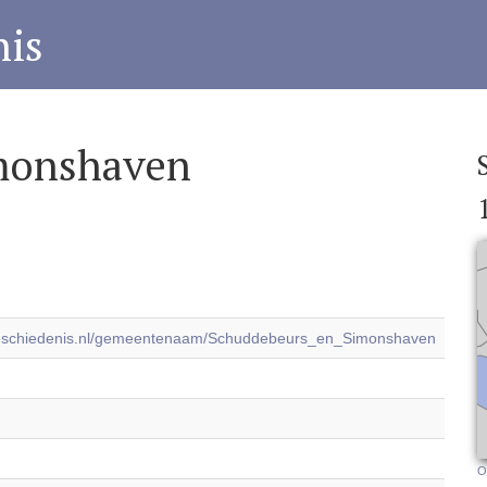
is
monshaven
geschiedenis.nl/gemeentenaam/Schuddebeurs_en_Simonshaven
O