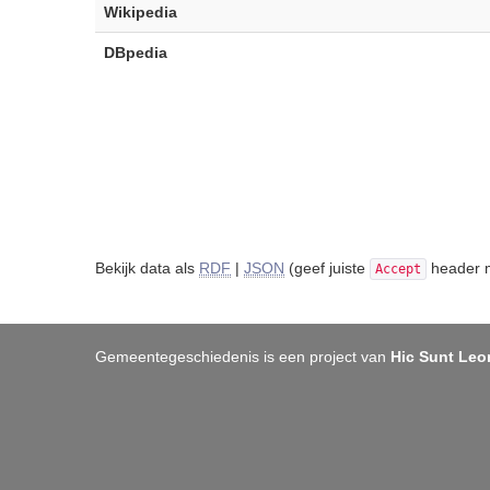
Wikipedia
DBpedia
Bekijk data als
RDF
|
JSON
(geef juiste
header m
Accept
Gemeentegeschiedenis is een project van
Hic Sunt Leo