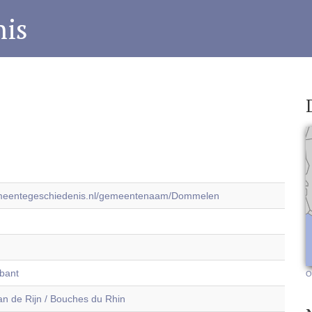
is
emeentegeschiedenis.nl/gemeentenaam/Dommelen
bant
O
n de Rijn / Bouches du Rhin