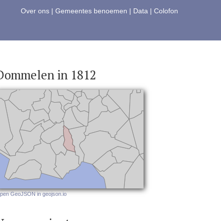
Over ons
|
Gemeentes benoemen
|
Data
|
Colofon
Dommelen in 1812
pen GeoJSON in geojson.io