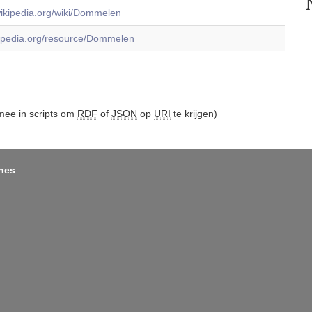
.wikipedia.org/wiki/Dommelen
dbpedia.org/resource/Dommelen
ee in scripts om
RDF
of
JSON
op
URI
te krijgen)
nes
.