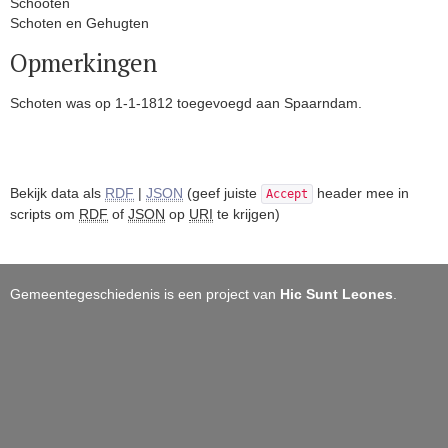
Schooten
Schoten en Gehugten
Opmerkingen
Schoten was op 1-1-1812 toegevoegd aan Spaarndam.
Bekijk data als
RDF
|
JSON
(geef juiste
header mee in
Accept
scripts om
RDF
of
JSON
op
URI
te krijgen)
Gemeentegeschiedenis is een project van
Hic Sunt Leones
.