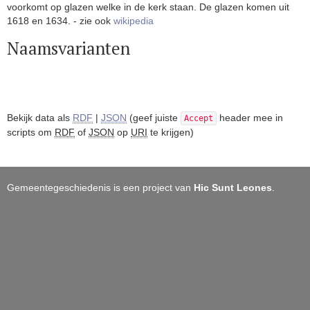
voorkomt op glazen welke in de kerk staan. De glazen komen uit
1618 en 1634. - zie ook
wikipedia
Naamsvarianten
Bekijk data als
RDF
|
JSON
(geef juiste
header mee in
Accept
scripts om
RDF
of
JSON
op
URI
te krijgen)
Gemeentegeschiedenis is een project van
Hic Sunt Leones
.