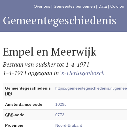
Over ons
|
Gemeentes benoemen
|
Data
|
Colofon
Gemeentegeschiedenis
Empel en Meerwijk
Bestaan van oudsher tot 1-4-1971
1-4-1971 opgegaan in
's-Hertogenbosch
Gemeentegeschiedenis
https://gemeentegeschiedenis.nl/gem
URI
Amsterdamse code
10295
CBS
-code
0773
Provincie
Noord-Brabant