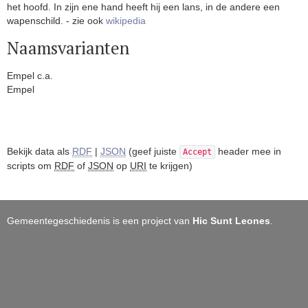
het hoofd. In zijn ene hand heeft hij een lans, in de andere een
wapenschild. - zie ook
wikipedia
Naamsvarianten
Empel c.a.
Empel
Bekijk data als
RDF
|
JSON
(geef juiste
header mee in
Accept
scripts om
RDF
of
JSON
op
URI
te krijgen)
Gemeentegeschiedenis is een project van
Hic Sunt Leones
.