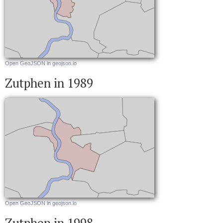
Open GeoJSON in geojson.io
Zutphen in 1989
Open GeoJSON in geojson.io