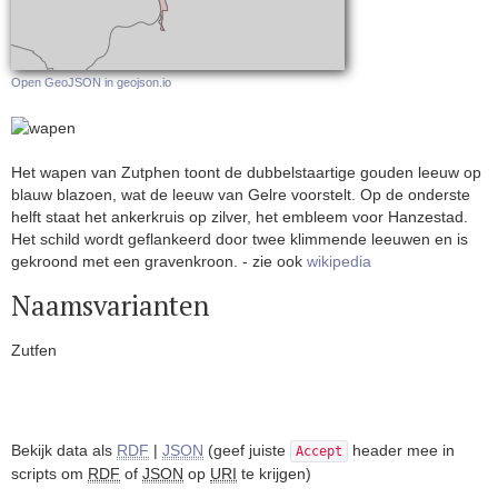
Open GeoJSON in geojson.io
Het wapen van Zutphen toont de dubbelstaartige gouden leeuw op
blauw blazoen, wat de leeuw van Gelre voorstelt. Op de onderste
helft staat het ankerkruis op zilver, het embleem voor Hanzestad.
Het schild wordt geflankeerd door twee klimmende leeuwen en is
gekroond met een gravenkroon. - zie ook
wikipedia
Naamsvarianten
Zutfen
Bekijk data als
RDF
|
JSON
(geef juiste
header mee in
Accept
scripts om
RDF
of
JSON
op
URI
te krijgen)