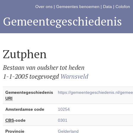
Over ons
|
Gemeentes benoemen
|
Data
|
Colofon
Gemeentegeschiedenis
Zutphen
Bestaan van oudsher tot heden
1-1-2005 toegevoegd
Warnsveld
Gemeentegeschiedenis
https://gemeentegeschiedenis.nl/gem
URI
Amsterdamse code
10254
CBS
-code
0301
Provincie
Gelderland