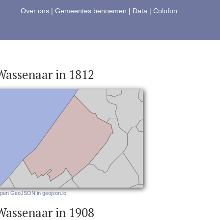
Over ons
|
Gemeentes benoemen
|
Data
|
Colofon
Wassenaar in 1812
pen GeoJSON in geojson.io
Wassenaar in 1908