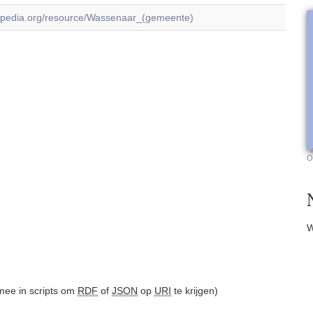
.dbpedia.org/resource/Wassenaar_(gemeente)
O
W
ee in scripts om
RDF
of
JSON
op
URI
te krijgen)