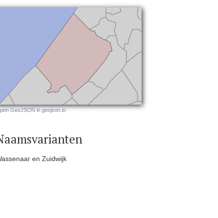
pen GeoJSON in geojson.io
Naamsvarianten
assenaar en Zuidwijk