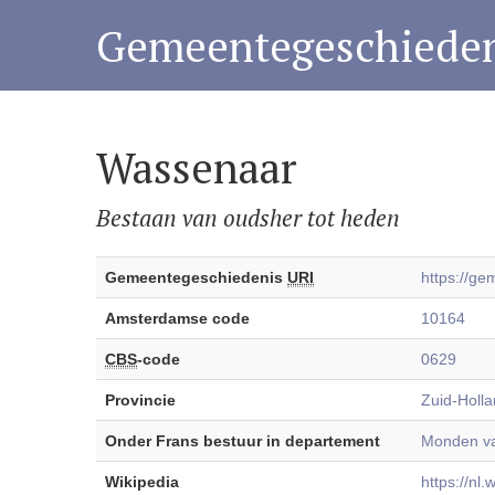
Gemeentegeschieden
Wassenaar
Bestaan van oudsher tot heden
Gemeentegeschiedenis
URI
https://g
Amsterdamse code
10164
CBS
-code
0629
Provincie
Zuid-Holl
Onder Frans bestuur in departement
Monden va
Wikipedia
https://nl