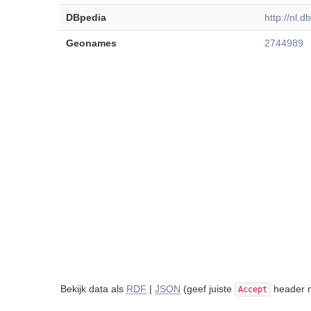
DBpedia
http://nl
Geonames
2744989
Bekijk data als
RDF
|
JSON
(geef juiste
header m
Accept